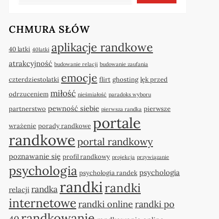
CHMURA SŁÓW
aplikacje randkowe
40 latki
40latki
atrakcyjność
budowanie relacji
budowanie zaufania
emocje
czterdziestolatki
flirt
ghosting
lęk przed
miłość
odrzuceniem
nieśmiałość
paradoks wyboru
pewność siebie
partnerstwo
pierwsze
pierwsza randka
portale
wrażenie
porady randkowe
randkowe
portal randkowy
poznawanie się
profil randkowy
projekcja
przywiązanie
psychologia
psychologia
psychologia randek
randki
randki
randka
relacji
internetowe
randki online
randki po
randkowanie