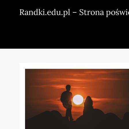
Skip
Randki.edu.pl – Strona pośw
to
content