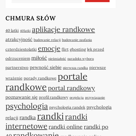
CHMURA SŁÓW
aplikacje randkowe
40 latki
40latki
atrakcyjność
budowanie relacji
budowanie zaufania
emocje
czterdziestolatki
flirt
ghosting
lęk przed
miłość
odrzuceniem
nieśmiałość
paradoks wyboru
pewność siebie
partnerstwo
pierwsze
pierwsza randka
portale
wrażenie
porady randkowe
randkowe
portal randkowy
poznawanie się
profil randkowy
projekcja
przywiązanie
psychologia
psychologia
psychologia randek
randki
randki
randka
relacji
internetowe
randki online
randki po
randkowanie