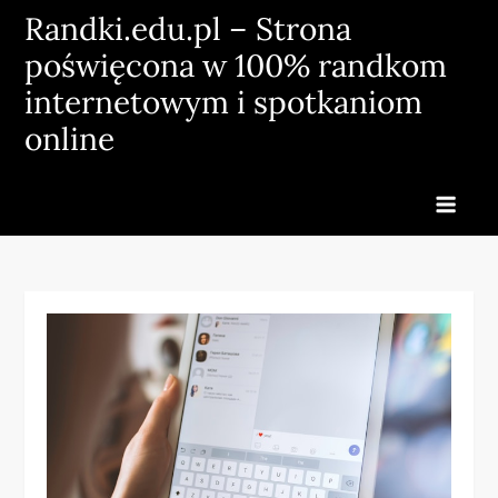
Skip
Randki.edu.pl – Strona
to
poświęcona w 100% randkom
content
internetowym i spotkaniom
online