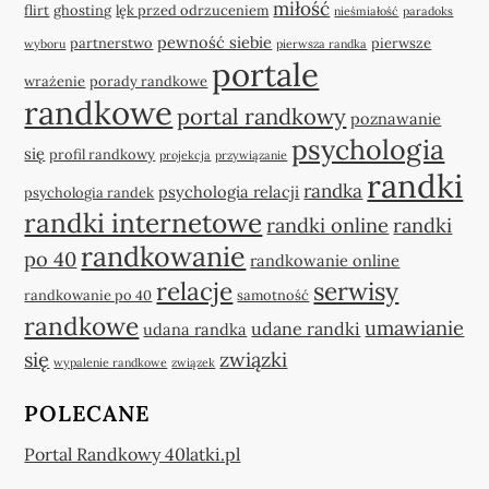
miłość
flirt
ghosting
lęk przed odrzuceniem
nieśmiałość
paradoks
pewność siebie
partnerstwo
pierwsze
wyboru
pierwsza randka
portale
wrażenie
porady randkowe
randkowe
portal randkowy
poznawanie
psychologia
się
profil randkowy
projekcja
przywiązanie
randki
randka
psychologia relacji
psychologia randek
randki internetowe
randki online
randki
randkowanie
po 40
randkowanie online
relacje
serwisy
randkowanie po 40
samotność
randkowe
umawianie
udane randki
udana randka
się
związki
wypalenie randkowe
związek
POLECANE
Portal Randkowy 40latki.pl