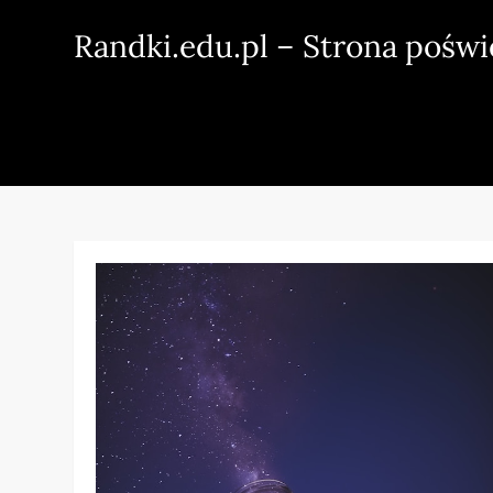
Skip
Randki.edu.pl – Strona pośw
to
content