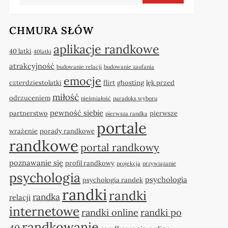
CHMURA SŁÓW
aplikacje randkowe
40 latki
40latki
atrakcyjność
budowanie relacji
budowanie zaufania
emocje
czterdziestolatki
flirt
ghosting
lęk przed
miłość
odrzuceniem
nieśmiałość
paradoks wyboru
pewność siebie
partnerstwo
pierwsze
pierwsza randka
portale
wrażenie
porady randkowe
randkowe
portal randkowy
poznawanie się
profil randkowy
projekcja
przywiązanie
psychologia
psychologia
psychologia randek
randki
randki
randka
relacji
internetowe
randki online
randki po
randkowanie