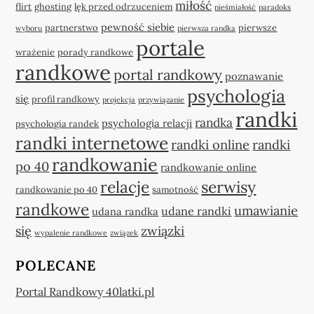
miłość
flirt
ghosting
lęk przed odrzuceniem
nieśmiałość
paradoks
pewność siebie
partnerstwo
pierwsze
wyboru
pierwsza randka
portale
wrażenie
porady randkowe
randkowe
portal randkowy
poznawanie
psychologia
się
profil randkowy
projekcja
przywiązanie
randki
randka
psychologia relacji
psychologia randek
randki internetowe
randki online
randki
randkowanie
po 40
randkowanie online
relacje
serwisy
randkowanie po 40
samotność
randkowe
umawianie
udane randki
udana randka
się
związki
wypalenie randkowe
związek
POLECANE
Portal Randkowy 40latki.pl