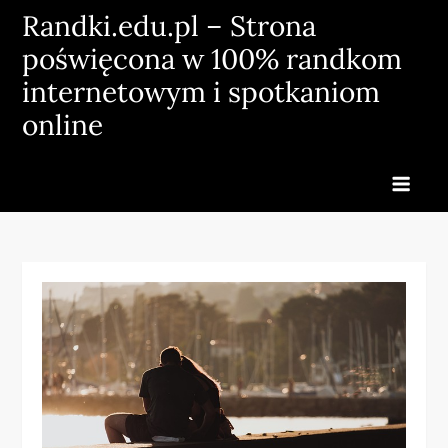
Skip
Randki.edu.pl – Strona
to
poświęcona w 100% randkom
content
internetowym i spotkaniom
online