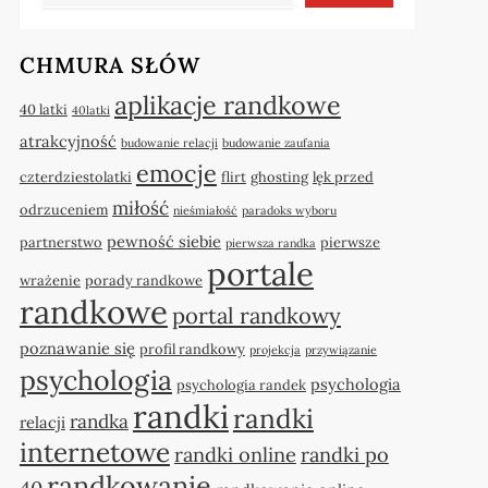
CHMURA SŁÓW
aplikacje randkowe
40 latki
40latki
atrakcyjność
budowanie relacji
budowanie zaufania
emocje
czterdziestolatki
flirt
ghosting
lęk przed
miłość
odrzuceniem
nieśmiałość
paradoks wyboru
pewność siebie
partnerstwo
pierwsze
pierwsza randka
portale
wrażenie
porady randkowe
randkowe
portal randkowy
poznawanie się
profil randkowy
projekcja
przywiązanie
psychologia
psychologia
psychologia randek
randki
randki
randka
relacji
internetowe
randki online
randki po
randkowanie