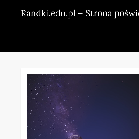
Skip
Randki.edu.pl – Strona pośw
to
content