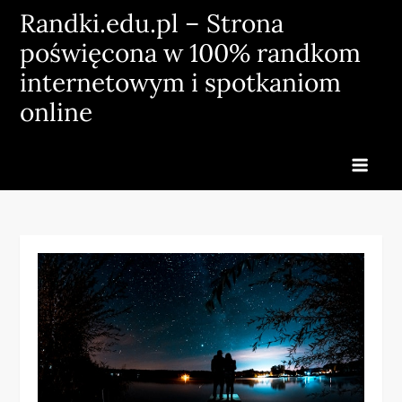
Skip
Randki.edu.pl – Strona
to
poświęcona w 100% randkom
content
internetowym i spotkaniom
online