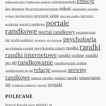
emocje
czterdziestolatki
budowanie relacji
budowanie zaufania
miłość
flirt
ghosting
lęk przed odrzuceniem
nieśmiałość
paradoks
pewność siebie
partnerstwo
pierwsze
wyboru
pierwsza randka
portale
wrażenie
porady randkowe
randkowe
portal randkowy
poznawanie
psychologia
się
profil randkowy
projekcja
przywiązanie
randki
randka
psychologia relacji
psychologia randek
randki internetowe
randki online
randki
randkowanie
po 40
randkowanie online
relacje
serwisy
randkowanie po 40
samotność
randkowe
umawianie
udane randki
udana randka
się
związki
wypalenie randkowe
związek
POLECANE
Portal Randkowy 40latki.pl