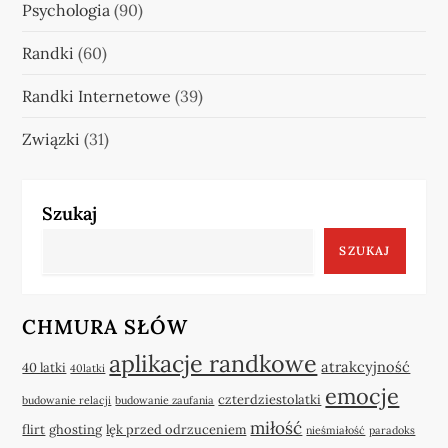
Psychologia
(90)
Randki
(60)
Randki Internetowe
(39)
Związki
(31)
Szukaj
SZUKAJ
CHMURA SŁÓW
aplikacje randkowe
atrakcyjność
40 latki
40latki
emocje
czterdziestolatki
budowanie relacji
budowanie zaufania
miłość
flirt
ghosting
lęk przed odrzuceniem
nieśmiałość
paradoks