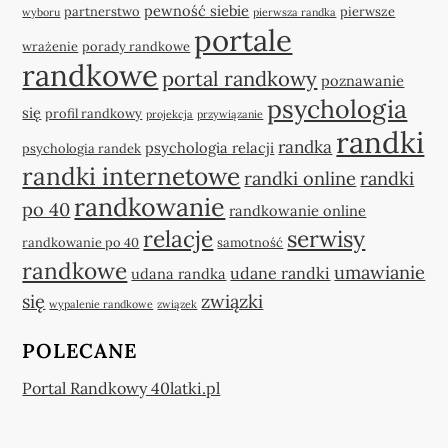
pewność siebie
partnerstwo
pierwsze
wyboru
pierwsza randka
portale
wrażenie
porady randkowe
randkowe
portal randkowy
poznawanie
psychologia
się
profil randkowy
projekcja
przywiązanie
randki
randka
psychologia relacji
psychologia randek
randki internetowe
randki online
randki
randkowanie
po 40
randkowanie online
relacje
serwisy
randkowanie po 40
samotność
randkowe
umawianie
udane randki
udana randka
się
związki
wypalenie randkowe
związek
POLECANE
Portal Randkowy 40latki.pl