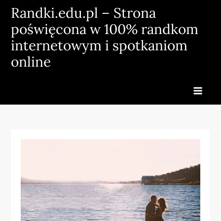
Skip
Randki.edu.pl – Strona
to
poświęcona w 100% randkom
content
internetowym i spotkaniom
online