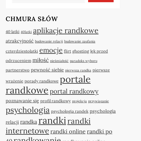
CHMURA SŁÓW
aplikacje randkowe
40 latki
40latki
atrakcyjność
budowanie relacji
budowanie zaufania
emocje
czterdziestolatki
flirt
ghosting
lęk przed
miłość
odrzuceniem
nieśmiałość
paradoks wyboru
pewność siebie
partnerstwo
pierwsze
pierwsza randka
portale
wrażenie
porady randkowe
randkowe
portal randkowy
poznawanie się
profil randkowy
projekcja
przywiązanie
psychologia
psychologia
psychologia randek
randki
randki
randka
relacji
internetowe
randki online
randki po
randkowanie