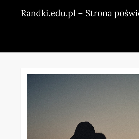
Skip
Randki.edu.pl – Strona pośw
to
content