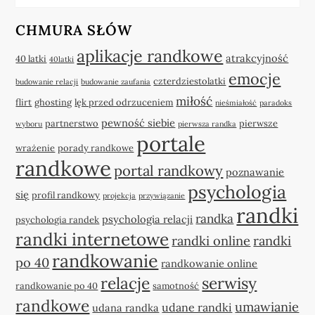
CHMURA SŁÓW
aplikacje randkowe
atrakcyjność
40 latki
40latki
emocje
czterdziestolatki
budowanie relacji
budowanie zaufania
miłość
flirt
ghosting
lęk przed odrzuceniem
nieśmiałość
paradoks
pewność siebie
partnerstwo
pierwsze
wyboru
pierwsza randka
portale
wrażenie
porady randkowe
randkowe
portal randkowy
poznawanie
psychologia
się
profil randkowy
projekcja
przywiązanie
randki
randka
psychologia relacji
psychologia randek
randki internetowe
randki online
randki
randkowanie
po 40
randkowanie online
relacje
serwisy
randkowanie po 40
samotność
randkowe
umawianie
udane randki
udana randka