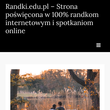
Skip
Randki.edu.pl – Strona
to
poświęcona w 100% randkom
content
internetowym i spotkaniom
online