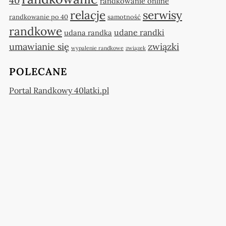
40
randkowanie online
relacje
serwisy
randkowanie po 40
samotność
randkowe
udane randki
udana randka
umawianie się
związki
wypalenie randkowe
związek
POLECANE
Portal Randkowy 40latki.pl