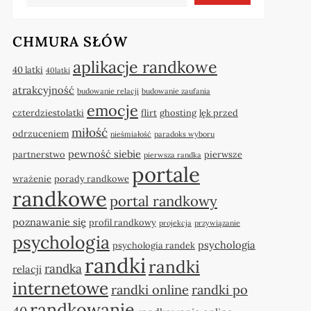
CHMURA SŁÓW
aplikacje randkowe
40 latki
40latki
atrakcyjność
budowanie relacji
budowanie zaufania
emocje
czterdziestolatki
flirt
ghosting
lęk przed
miłość
odrzuceniem
nieśmiałość
paradoks wyboru
pewność siebie
partnerstwo
pierwsze
pierwsza randka
portale
wrażenie
porady randkowe
randkowe
portal randkowy
poznawanie się
profil randkowy
projekcja
przywiązanie
psychologia
psychologia
psychologia randek
randki
randki
randka
relacji
internetowe
randki online
randki po
randkowanie