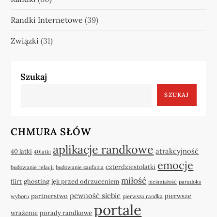
Randki Internetowe
(39)
Związki
(31)
Szukaj
SZUKAJ
CHMURA SŁÓW
aplikacje randkowe
atrakcyjność
40 latki
40latki
emocje
czterdziestolatki
budowanie relacji
budowanie zaufania
miłość
flirt
ghosting
lęk przed odrzuceniem
nieśmiałość
paradoks
pewność siebie
partnerstwo
pierwsze
wyboru
pierwsza randka
portale
wrażenie
porady randkowe