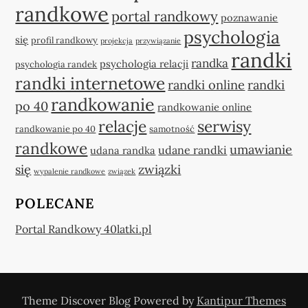
randkowe
portal randkowy
poznawanie
psychologia
się
profil randkowy
projekcja
przywiązanie
randki
randka
psychologia relacji
psychologia randek
randki internetowe
randki online
randki
randkowanie
po 40
randkowanie online
relacje
serwisy
randkowanie po 40
samotność
randkowe
umawianie
udane randki
udana randka
się
związki
wypalenie randkowe
związek
POLECANE
Portal Randkowy 40latki.pl
Theme Discover Blog Powered by
Kantipur Themes