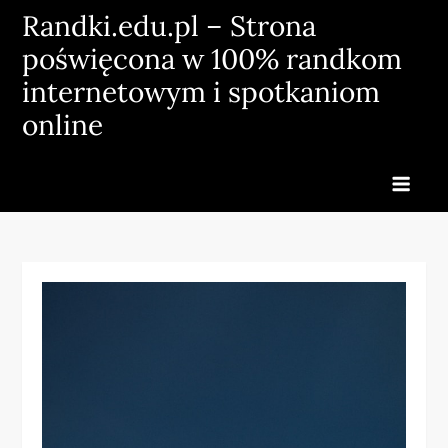
Skip
Randki.edu.pl – Strona
to
poświęcona w 100% randkom
content
internetowym i spotkaniom
online