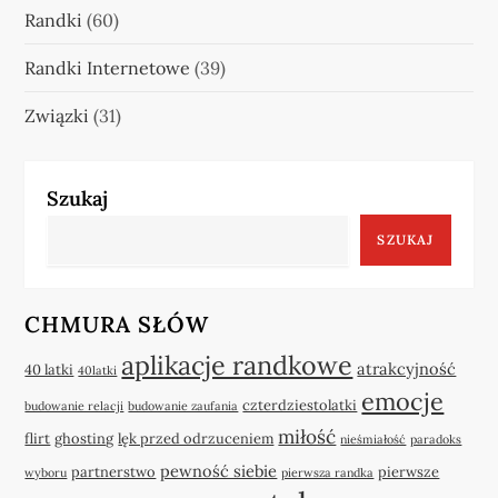
Randki
(60)
Randki Internetowe
(39)
Związki
(31)
Szukaj
SZUKAJ
CHMURA SŁÓW
aplikacje randkowe
atrakcyjność
40 latki
40latki
emocje
czterdziestolatki
budowanie relacji
budowanie zaufania
miłość
flirt
ghosting
lęk przed odrzuceniem
nieśmiałość
paradoks
pewność siebie
partnerstwo
pierwsze
wyboru
pierwsza randka