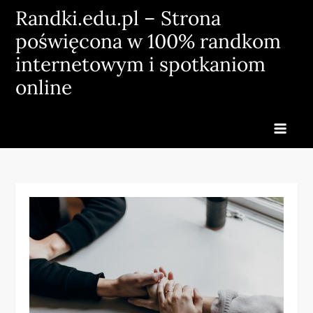
Skip
Randki.edu.pl – Strona
to
poświęcona w 100% randkom
content
internetowym i spotkaniom
online