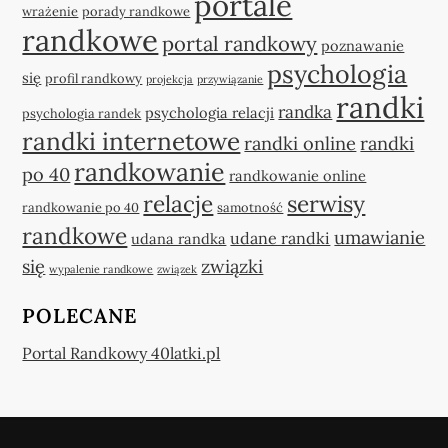
portale
wrażenie
porady randkowe
randkowe
portal randkowy
poznawanie
psychologia
się
profil randkowy
projekcja
przywiązanie
randki
randka
psychologia relacji
psychologia randek
randki internetowe
randki online
randki
randkowanie
po 40
randkowanie online
relacje
serwisy
randkowanie po 40
samotność
randkowe
umawianie
udane randki
udana randka
się
związki
wypalenie randkowe
związek
POLECANE
Portal Randkowy 40latki.pl