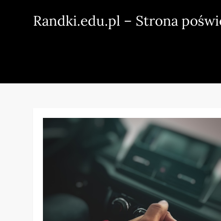
Skip
Randki.edu.pl – Strona pośw
to
content