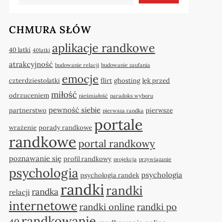
CHMURA SŁÓW
aplikacje randkowe
40 latki
40latki
atrakcyjność
budowanie relacji
budowanie zaufania
emocje
czterdziestolatki
flirt
ghosting
lęk przed
miłość
odrzuceniem
nieśmiałość
paradoks wyboru
pewność siebie
partnerstwo
pierwsze
pierwsza randka
portale
wrażenie
porady randkowe
randkowe
portal randkowy
poznawanie się
profil randkowy
projekcja
przywiązanie
psychologia
psychologia
psychologia randek
randki
randki
randka
relacji
internetowe
randki online
randki po
randkowanie