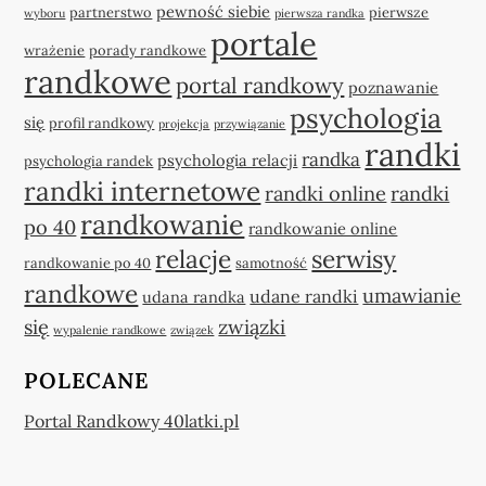
pewność siebie
partnerstwo
pierwsze
wyboru
pierwsza randka
portale
wrażenie
porady randkowe
randkowe
portal randkowy
poznawanie
psychologia
się
profil randkowy
projekcja
przywiązanie
randki
randka
psychologia relacji
psychologia randek
randki internetowe
randki online
randki
randkowanie
po 40
randkowanie online
relacje
serwisy
randkowanie po 40
samotność
randkowe
umawianie
udane randki
udana randka
się
związki
wypalenie randkowe
związek
POLECANE
Portal Randkowy 40latki.pl