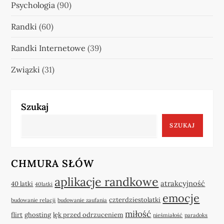
Psychologia
(90)
Randki
(60)
Randki Internetowe
(39)
Związki
(31)
Szukaj
SZUKAJ
CHMURA SŁÓW
aplikacje randkowe
atrakcyjność
40 latki
40latki
emocje
czterdziestolatki
budowanie relacji
budowanie zaufania
miłość
flirt
ghosting
lęk przed odrzuceniem
nieśmiałość
paradoks