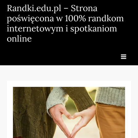
Skip
Randki.edu.pl – Strona
to
poświęcona w 100% randkom
content
internetowym i spotkaniom
online