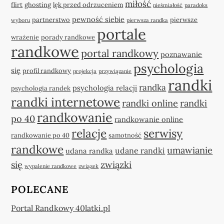
miłość
flirt
ghosting
lęk przed odrzuceniem
nieśmiałość
paradoks
pewność siebie
partnerstwo
pierwsze
wyboru
pierwsza randka
portale
wrażenie
porady randkowe
randkowe
portal randkowy
poznawanie
psychologia
się
profil randkowy
projekcja
przywiązanie
randki
randka
psychologia relacji
psychologia randek
randki internetowe
randki online
randki
randkowanie
po 40
randkowanie online
relacje
serwisy
randkowanie po 40
samotność
randkowe
umawianie
udane randki
udana randka
się
związki
wypalenie randkowe
związek
POLECANE
Portal Randkowy 40latki.pl