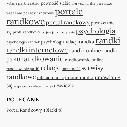
pewność siebie
partnerstwo
pierwsze
wyboru
pierwsza randka
portale
wrażenie
porady randkowe
randkowe
portal randkowy
poznawanie
psychologia
się
profil randkowy
projekcja
przywiązanie
randki
randka
psychologia relacji
psychologia randek
randki internetowe
randki online
randki
randkowanie
po 40
randkowanie online
relacje
serwisy
randkowanie po 40
samotność
randkowe
umawianie
udane randki
udana randka
się
związki
wypalenie randkowe
związek
POLECANE
Portal Randkowy 40latki.pl