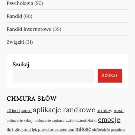
Psychologia
(90)
Randki
(60)
Randki Internetowe
(39)
Związki
(31)
Szukaj
SZUKAJ
CHMURA SŁÓW
aplikacje randkowe
atrakcyjność
40 latki
40latki
emocje
czterdziestolatki
budowanie relacji
budowanie zaufania
miłość
flirt
ghosting
lęk przed odrzuceniem
nieśmiałość
paradoks