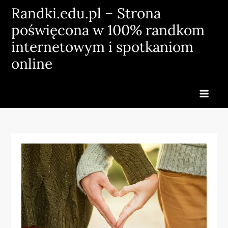
Skip
Randki.edu.pl – Strona
to
poświęcona w 100% randkom
content
internetowym i spotkaniom
online