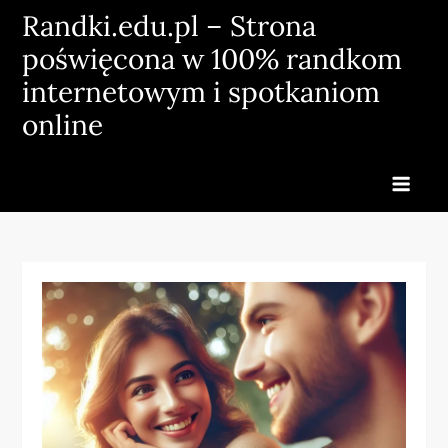
Skip
Randki.edu.pl – Strona
to
poświęcona w 100% randkom
content
internetowym i spotkaniom
online