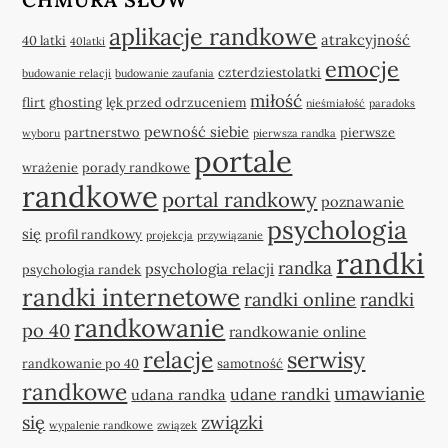
aplikacje randkowe
atrakcyjność
40 latki
40latki
emocje
czterdziestolatki
budowanie relacji
budowanie zaufania
miłość
flirt
ghosting
lęk przed odrzuceniem
nieśmiałość
paradoks
pewność siebie
partnerstwo
pierwsze
wyboru
pierwsza randka
portale
wrażenie
porady randkowe
randkowe
portal randkowy
poznawanie
psychologia
się
profil randkowy
projekcja
przywiązanie
randki
randka
psychologia relacji
psychologia randek
randki internetowe
randki online
randki
randkowanie
po 40
randkowanie online
relacje
serwisy
randkowanie po 40
samotność
randkowe
umawianie
udane randki
udana randka
się
związki
wypalenie randkowe
związek