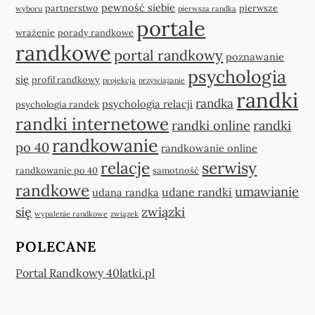
pewność siebie
partnerstwo
pierwsze
wyboru
pierwsza randka
portale
wrażenie
porady randkowe
randkowe
portal randkowy
poznawanie
psychologia
się
profil randkowy
projekcja
przywiązanie
randki
randka
psychologia relacji
psychologia randek
randki internetowe
randki online
randki
randkowanie
po 40
randkowanie online
relacje
serwisy
randkowanie po 40
samotność
randkowe
umawianie
udane randki
udana randka
się
związki
wypalenie randkowe
związek
POLECANE
Portal Randkowy 40latki.pl