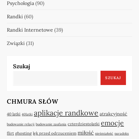
Psychologia
(90)
Randki
(60)
Randki Internetowe
(39)
Związki
(31)
Szukaj
SZUKAJ
CHMURA SŁÓW
aplikacje randkowe
atrakcyjność
40 latki
40latki
emocje
czterdziestolatki
budowanie relacji
budowanie zaufania
miłość
flirt
ghosting
lęk przed odrzuceniem
nieśmiałość
paradoks