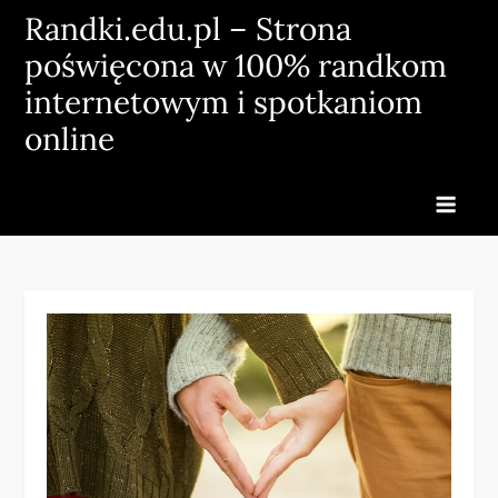
Skip
Randki.edu.pl – Strona
to
poświęcona w 100% randkom
content
internetowym i spotkaniom
online