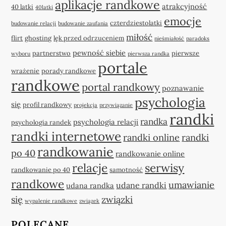
aplikacje randkowe
atrakcyjność
40 latki
40latki
emocje
czterdziestolatki
budowanie relacji
budowanie zaufania
miłość
flirt
ghosting
lęk przed odrzuceniem
nieśmiałość
paradoks
pewność siebie
partnerstwo
pierwsze
wyboru
pierwsza randka
portale
wrażenie
porady randkowe
randkowe
portal randkowy
poznawanie
psychologia
się
profil randkowy
projekcja
przywiązanie
randki
randka
psychologia relacji
psychologia randek
randki internetowe
randki online
randki
randkowanie
po 40
randkowanie online
relacje
serwisy
randkowanie po 40
samotność
randkowe
umawianie
udane randki
udana randka
się
związki
wypalenie randkowe
związek
POLECANE