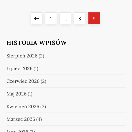
S
Previous
Page
Page
Page
1
…
8
9
t
page
r
HISTORIA WPISÓW
o
Sierpień 2026
(2)
n
Lipiec 2026
(1)
i
Czerwiec 2026
(2)
c
Maj 2026
(1)
o
Kwiecień 2026
(3)
w
Marzec 2026
(4)
Luty 2026
(2)