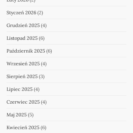
a
Styczeń 2026
(2)
n
Grudzień 2025
(4)
i
Listopad 2025
(6)
e
Październik 2025
(6)
w
Wrzesień 2025
(4)
p
Sierpień 2025
(3)
i
Lipiec 2025
(4)
s
Czerwiec 2025
(4)
ó
Maj 2025
(5)
w
Kwiecień 2025
(6)